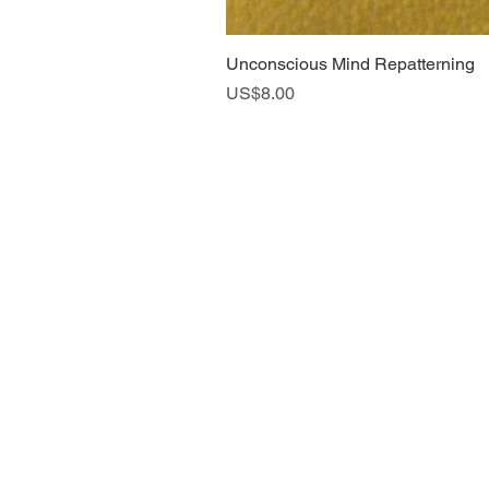
Unconscious Mind Repatterning
ราคา
US$8.00