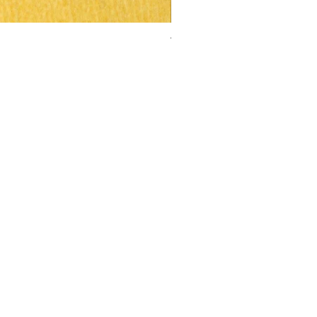
Trauma and Fear Clearing
ราคา
US$8.00