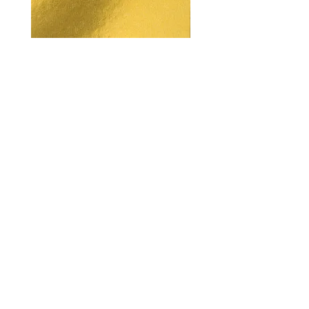
Unconscious Mind Repatterning
Trauma and Fear Cleari
ราคา
ราคา
US$8.00
US$8.00
amandashepherd47@gmail.com
ข้อจำกัดความรับผิด
ชอบทางการแพทย์