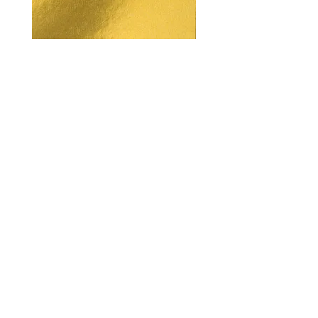
Unconscious Mind Repatterning
Trauma and Fear Cleari
ราคา
ราคา
US$8.00
US$8.00
amandashepherd47@gmail.com
ข้อจำกัดความรับผิด
ชอบทางการแพทย์