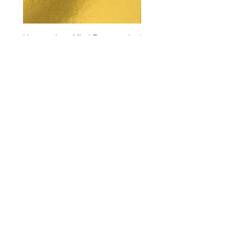
Unconscious Mind Repatterning
Trauma and Fear Cleari
ราคา
ราคา
US$8.00
US$8.00
amandashepherd47@gmail.com
ข้อจำกัดความรับผิด
ชอบทางการแพทย์