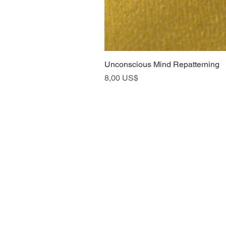
Unconscious Mind Repatterning
Price
8,00 US$