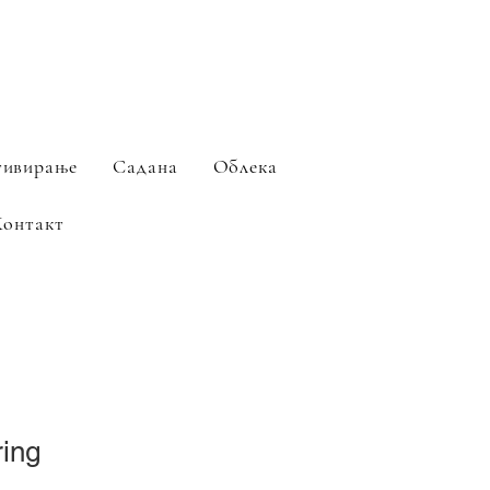
тивирање
Садана
Облека
Контакт
ring