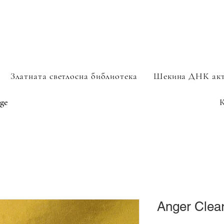
Златната светлосна библиотека
Шекина ДНК ак
ge
Anger Clea