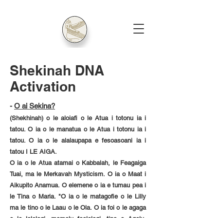
Shekinah DNA
Activation
-
O ai Sekina?
(Shekhinah) o le aloiafi o le Atua i totonu ia i
tatou. O ia o le manatua o le Atua i totonu ia i
tatou. O ia o le alalaupapa e fesoasoani ia i
tatou I LE AIGA.
O ia o le Atua atamai o Kabbalah, le Feagaiga
Tuai, ma le Merkavah Mysticism. O ia o Maat i
Aikupito Anamua. O elemene o ia e tumau pea i
le Tina o Maria. "O ia o le matagofie o le Lilly
ma le tino o le Laau o le Ola. O ia foi o le agaga