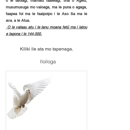
o le lalolagi, mamalu faalelagi, tina o Agelu,
musumusuga mo valoaga, ma le puna o agaga,
faapea foi ma le faaipoipo i le Aso Sa ma le
ava. a le Atua.
O le valaau atu i le lanu moana fetū ma i latou
e lagona i le 144,000.
Kiliki ile ata mo tapenaga.
Iloiloga