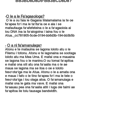
BB3BD8D8D5-BB3BCD8D8?
O le a le Fa'agasologa?
-
O le a ou faia le Gagana Malamalama ia te oe
faʻapea foʻi ma le taʻitaʻia oe e ala i se
mafaufauga faʻafefeteina o le a faʻagaoioia ai
lou DNA ina ia faʻalogoina i laina fou o le
Atua._cc781905-5cde-3194-bb6d3b-194-bb3b5b
O a ni fa'amanuiaga
-
?
Atonu e te matauina se lagona loloto atu o le
Filemu i totonu. Atonu e te lagonaina se sootaga
loloto atu ma Mea Uma. E mafai ona e mauaina
se lagona fou o le manino.O ou tomai faʻapitoa
e mafai ona sili atu ona faʻaalia ma o le ae
maua se lagona ma se iloa o oe e loloto
fesoʻotaʻiga ma le Atua. Atonu o le a amata ona
e maua i fafo o le tino faʻapea foʻi ma le tele o
fesoʻotaʻiga i lou olaga atoa. O faʻamanuiaga e
mafai ona le gata ma vave. E mafai ona
faʻaauau pea ona faʻaalia atili i luga ole taimi ae
faʻapitoa ile tolu tausaga bandwidth.