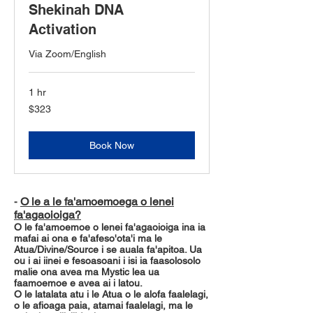
Shekinah DNA
Activation
Via Zoom/English
1 hr
323
$323
US
dollars
Book Now
O le a le fa'amoemoega o lenei
-
fa'agaoioiga?
O le fa'amoemoe o lenei fa'agaoioiga ina ia
mafai ai ona e fa'afeso'ota'i ma le
Atua/Divine/Source i se auala fa'apitoa. Ua
ou i ai iinei e fesoasoani i isi ia faasolosolo
malie ona avea ma Mystic lea ua
faamoemoe e avea ai i latou.
O le latalata atu i le Atua o le alofa faalelagi,
o le afioaga paia, atamai faalelagi, ma le