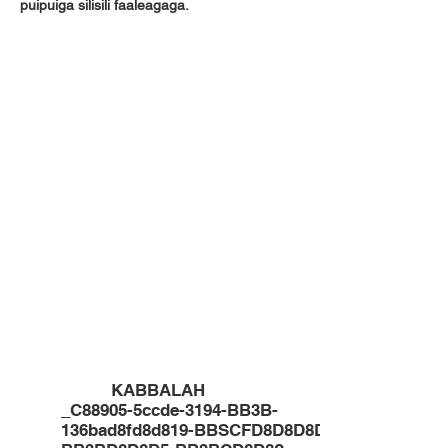
puipuiga silisili faaleagaga.
KABBALAH
_C88905-5ccde-3194-BB3B-
136bad8fd8d819-BBSCFD8D8D8D5-