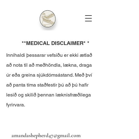
**MEDICAL DISCLAIMER* *
Innihaldi þessarar vefsíðu er ekki ætlað
að nota til að meðhöndla, lækna, draga
úr eða greina sjúkdómsástand. Með því
að panta tíma staðfestir þú að þú hafir
lesið og skilið þennan læknisfræðilega
fyrirvara.
amandashepherd47@gmail.com