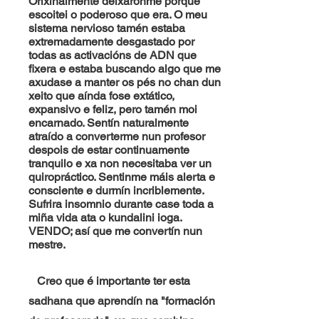
Orixinalmente deixáronme porque
escoitei o poderoso que era. O meu
sistema nervioso tamén estaba
extremadamente desgastado por
todas as activacións de ADN que
fixera e estaba buscando algo que me
axudase a manter os pés no chan dun
xeito que aínda fose extático,
expansivo e feliz, pero tamén moi
encarnado. Sentín naturalmente
atraído a converterme nun profesor
despois de estar continuamente
tranquilo e xa non necesitaba ver un
quiropráctico. Sentinme máis alerta e
consciente e durmín incriblemente.
Sufrira insomnio durante case toda a
miña vida ata o kundalini ioga.
VENDO; así que me convertín nun
mestre.
Creo que é importante ter esta
sadhana que aprendín na "formación