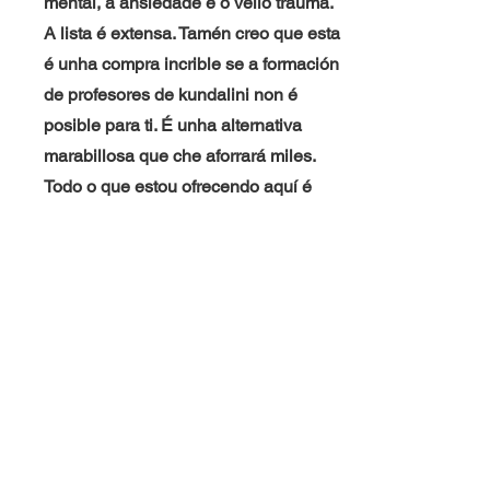
mental, a ansiedade e o vello trauma.
A lista é extensa. Tamén creo que esta
é unha compra incrible se a formación
de profesores de kundalini non é
posible para ti. É unha alternativa
marabillosa que che aforrará miles.
Todo o que estou ofrecendo aquí é
todo o que quitei da "formación do
profesorado". Non ofrezo certificados
porque non creo que sexan
necesarios. Estou moi agradecido de
compartir esta sadhana que cambiou
completamente a miña vida dun xeito
que me fai derramar bágoas. Eu
tampouco teño máis medo a voar! De
feito, estou tomando clases de voo.