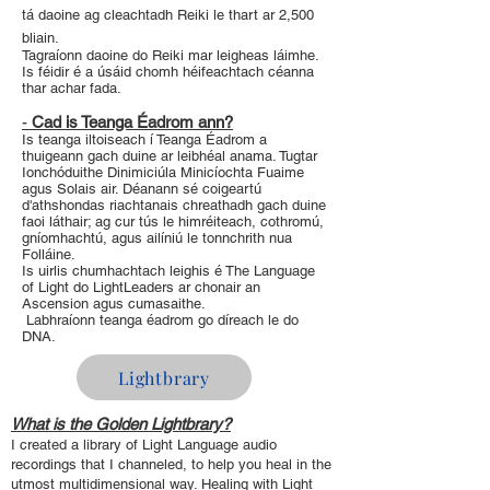
tá daoine ag cleachtadh Reiki le thart ar 2,500
bliain.
Tagraíonn daoine do Reiki mar leigheas láimhe.
Is féidir é a úsáid chomh héifeachtach céanna
thar achar fada.
-
Cad is Teanga Éadrom ann?
Is teanga iltoiseach í Teanga Éadrom a
thuigeann gach duine ar leibhéal anama. Tugtar
Ionchóduithe Dinimiciúla Minicíochta Fuaime
agus Solais air. Déanann sé coigeartú
d'athshondas riachtanais chreathadh gach duine
faoi láthair; ag cur tús le himréiteach, cothromú,
gníomhachtú, agus ailíniú le tonnchrith nua
Folláine.
Is uirlis chumhachtach leighis é The Language
of Light do LightLeaders ar chonair an
Ascension agus cumasaithe.
Labhraíonn teanga éadrom go díreach le do
DNA.
Lightbrary
What is the Golden Lightbrary?
I created a library of Light Language audio
recordings that I channeled, to help you heal in the
utmost multidimensional way. Healing with Light