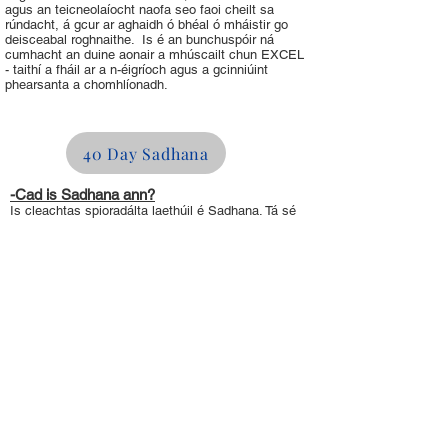
agus an teicneolaíocht naofa seo faoi cheilt sa
rúndacht, á gcur ar aghaidh ó bhéal ó mháistir go
deisceabal roghnaithe. Is é an bunchuspóir ná
cumhacht an duine aonair a mhúscailt chun EXCEL
- taithí a fháil ar a n-éigríoch agus a gcinniúint
phearsanta a chomhlíonadh.
40 Day Sadhana
-Cad is Sadhana ann?
Is cleachtas spioradálta laethúil é Sadhana. Tá sé
mar bhunús le gach iarracht spioradálta. Is é
Sadhana d'iarracht phearsanta, spioradálta aonair.
Is cuma cad a dhéanann tú go seasta chun do
Chonaic féin a ghlanadh ionas gur féidir leat a
bheith bainteach leis an Infinity laistigh duit.
"Táim buíoch go pearsanta leis an Sadhana sonrach
seo ar bhealaí gan líon...ní gá dom ciropractóir a
fheiceáil ar chor ar bith agus tá codladh sámh
agam, rud atá ina éacht 15 bliana! Táim buíoch
freisin gur fhoghlaim mé ó dheisceabail dhíreacha
an Aonaigh. a thug Kundalini go Meiriceá.
"
ATHBHREITHN