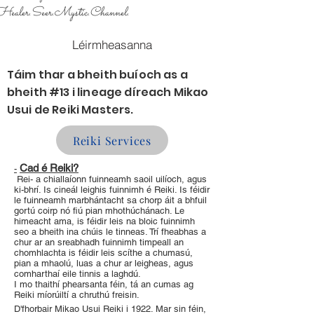
ealer.Seer.Mystic.Channel.
Léirmheasanna
Táim thar a bheith buíoch as a
bheith #13 i lineage díreach Mikao
Usui de Reiki Masters.
Reiki Services
Cad é Reiki?
-
Rei- a chiallaíonn fuinneamh saoil uilíoch, agus
ki-bhrí. Is cineál leighis fuinnimh é Reiki. Is féidir
le fuinneamh marbhántacht sa chorp áit a bhfuil
gortú coirp nó fiú pian mhothúchánach. Le
himeacht ama, is féidir leis na bloic fuinnimh
seo a bheith ina chúis le tinneas. Trí fheabhas a
chur ar an sreabhadh fuinnimh timpeall an
chomhlachta is féidir leis scíthe a chumasú,
pian a mhaolú, luas a chur ar leigheas, agus
comharthaí eile tinnis a laghdú.
I mo thaithí phearsanta féin, tá an cumas ag
Reiki míorúiltí a chruthú freisin.
D'fhorbair Mikao Usui Reiki i 1922. Mar sin féin,