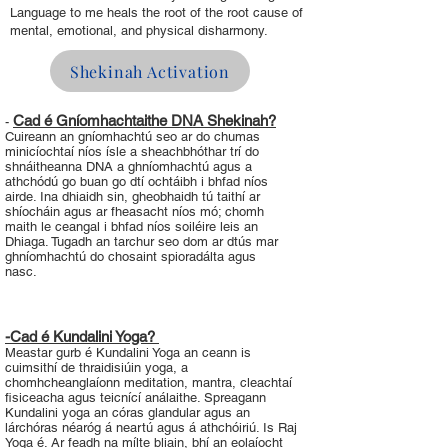
Language to me heals the root of the root cause of
mental, emotional, and physical disharmony.
Shekinah Activation
Cad é Gníomhachtaithe DNA Shekinah?
-
Cuireann an gníomhachtú seo ar do chumas
minicíochtaí níos ísle a sheachbhóthar trí do
shnáitheanna DNA a ghníomhachtú agus a
athchódú go buan go dtí ochtáibh i bhfad níos
airde. Ina dhiaidh sin, gheobhaidh tú taithí ar
shíocháin agus ar fheasacht níos mó; chomh
maith le ceangal i bhfad níos soiléire leis an
Dhiaga. Tugadh an tarchur seo dom ar dtús mar
ghníomhachtú do chosaint spioradálta agus
nasc.
-Cad é Kundalini Yoga?
Meastar gurb é Kundalini Yoga an ceann is
cuimsithí de thraidisiúin yoga, a
chomhcheanglaíonn meditation, mantra, cleachtaí
fisiceacha agus teicnící análaithe. Spreagann
Kundalini yoga an córas glandular agus an
lárchóras néaróg á neartú agus á athchóiriú. Is Raj
Yoga é. Ar feadh na mílte bliain, bhí an eolaíocht