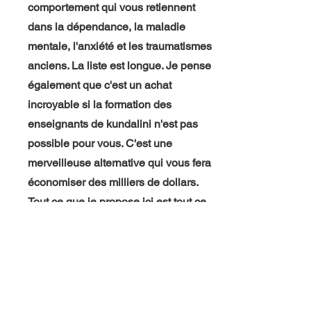
comportement qui vous retiennent
dans la dépendance, la maladie
mentale, l'anxiété et les traumatismes
anciens. La liste est longue. Je pense
également que c'est un achat
incroyable si la formation des
enseignants de kundalini n'est pas
possible pour vous. C'est une
merveilleuse alternative qui vous fera
économiser des milliers de dollars.
Tout ce que je propose ici est tout ce
que j'ai retiré de la "formation des
enseignants". Je n'offre pas de
certificats parce que je ne pense pas
qu'ils soient nécessaires. Je suis
tellement reconnaissante de partager