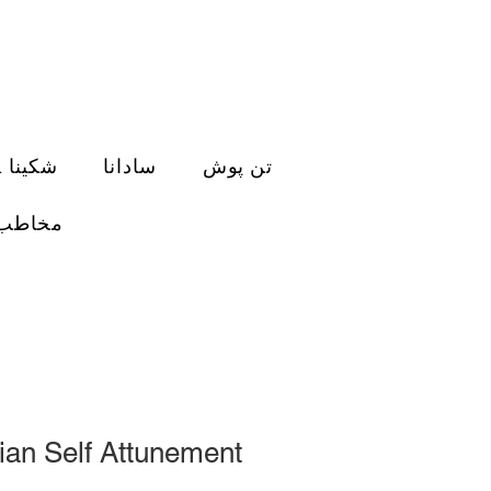
تن پوش
سادانا
فعال سازی DNA شکینا
مخاطب
ian Self Attunement