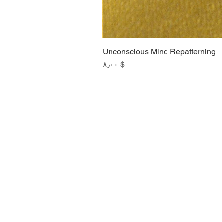
Unconscious Mind Repatterning
Price
$ ۸٫۰۰