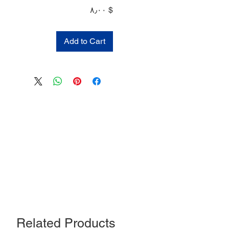
Price
$ ۸٫۰۰
Add to Cart
Related Products