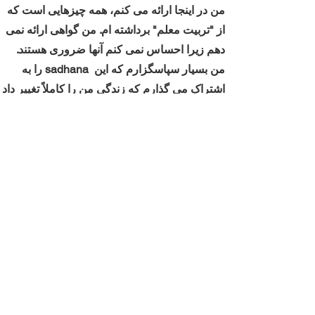
من در اینجا ارائه می کنم، همه چیزهایی است که
از "تربیت معلم" برداشته ام. من گواهی ارائه نمی
دهم زیرا احساس نمی کنم آنها ضروری هستند.
من بسیار سپاسگزارم که این sadhana را به
اشتراک می گذارم که زندگی من را کاملاً تغییر داد
به گونه ای که باعث شد اشک بریزم. من هم دیگر
ترسی از پرواز ندارم! در واقع من در حال گذراندن
کلاس های پرواز هستم.
"از آنجایی که نتوانستم در آموزش معلم
یوگای کوندالینی شرکت کنم، بسیار
خوشحالم که این Sadhana ویژه و
را یاد
همچنین سایر اطلاعات pertanent
گرفتم. قصد تدریس ندارم، بنابراین این
عالی بود!" -جسیکا