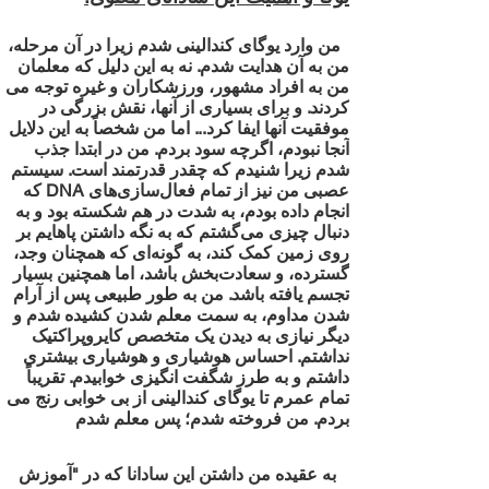
من وارد یوگای کندالینی شدم زیرا در آن مرحله،
من به آن هدایت شدم. نه به این دلیل که معلمان
من به افراد مشهور، ورزشکاران و غیره توجه می
کردند. و برای بسیاری از آنها، نقش بزرگی در
موفقیت آنها ایفا کرد... اما من شخصاً به این دلایل
آنجا نبودم، اگرچه سود بردم. من در ابتدا جذب
شدم زیرا شنیدم که چقدر قدرتمند است. سیستم
عصبی من نیز از تمام فعال‌سازی‌های DNA که
انجام داده بودم، به شدت در هم شکسته بود و به
دنبال چیزی می‌گشتم که به نگه داشتن پاهایم بر
روی زمین کمک کند، به گونه‌ای که همچنان وجد،
گسترده، و سعادت‌بخش باشد، اما همچنین بسیار
تجسم یافته باشد. من به طور طبیعی پس از آرام
شدن مداوم، به سمت معلم شدن کشیده شدم و
دیگر نیازی به دیدن یک متخصص کایروپراکتیک
نداشتم. احساس هوشیاری و هوشیاری بیشتری
داشتم و به طرز شگفت انگیزی خوابیدم. تقریباً
تمام عمرم تا یوگای کندالینی از بی خوابی رنج می
بردم. من فروخته شدم؛ پس معلم شدم
به عقیده من داشتن این سادانا که در "آموزش