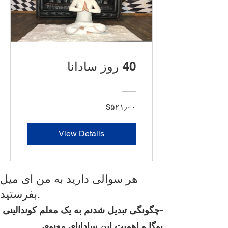
40 روز سادانا
‎$۵۲۱٫۰۰
View Details
هر سوالی دارید به من ای میل
بفرستید.
-چگونگی تبدیل شدنم به یک معلم کوندالینی
یوگا و اهمیت این سادانای معنوی.