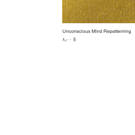
Unconscious Mind Repatterning
Price
$ ۸٫۰۰