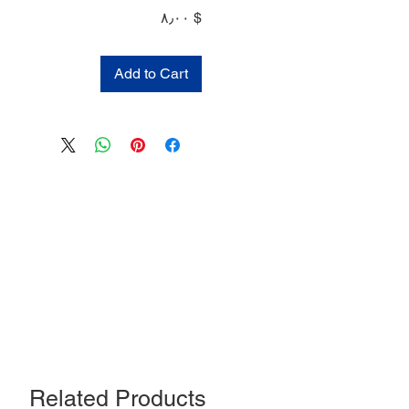
Price
$ ۸٫۰۰
Add to Cart
Related Products