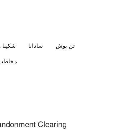
تن پوش
سادانا
فعال سازی DNA شکینا
مخاطب
ndonment Clearing