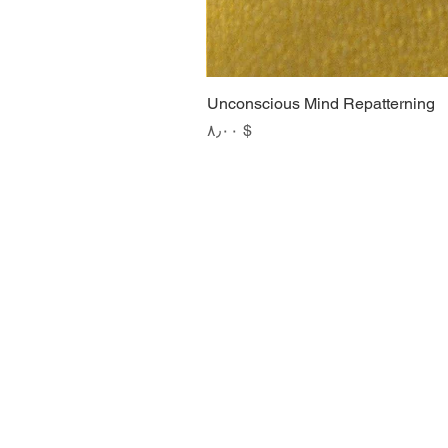
Unconscious Mind Repatterning
Price
$ ۸٫۰۰