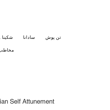
تن پوش
سادانا
فعال سازی DNA شکینا
مخاطب
an Self Attunement