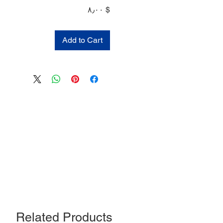
Price
$ ۸٫۰۰
Add to Cart
Related Products