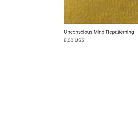
Unconscious Mind Repatterning
Precio
8,00 US$