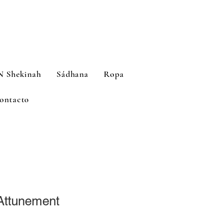
N Shekinah
Sádhana
Ropa
ontacto
 Attunement