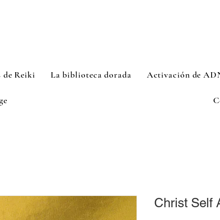
s de Reiki
La biblioteca dorada
Activación de AD
ge
C
Christ Self