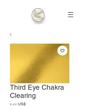
Third Eye Chakra
Clearing
Price
৮.০০ US$