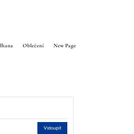
dhana
Oblečení
New Page
Vstoupit