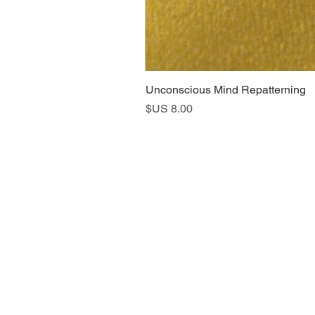
Unconscious Mind Repatterning
السعر